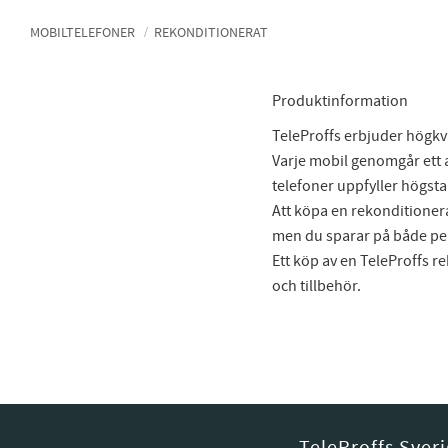
MOBILTELEFONER
REKONDITIONERAT
Produktinformation
TeleProffs erbjuder högkv
Varje mobil genomgår ett ant
telefoner uppfyller högsta
Att köpa en rekonditioner
men du sparar på både pe
Ett köp av en TeleProffs r
och tillbehör.
TeleProffs Sver