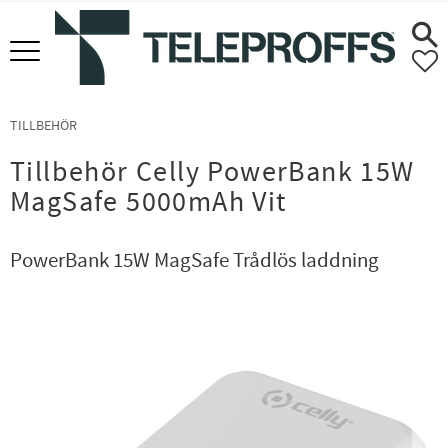
Meny
F
TILLBEHÖR
Tillbehör Celly PowerBank 15W
MagSafe 5000mAh Vit
PowerBank 15W MagSafe Trådlös laddning