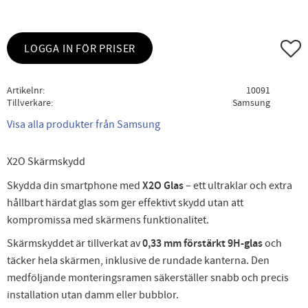
Lägg ti
LOGGA IN FÖR PRISER
Artikelnr
10091
Tillverkare
Samsung
Visa alla produkter från Samsung
X2O Skärmskydd
Skydda din smartphone med
X2O Glas
– ett ultraklar och extra
hållbart härdat glas som ger effektivt skydd utan att
kompromissa med skärmens funktionalitet.
Skärmskyddet är tillverkat av
0,33 mm förstärkt 9H-glas
och
täcker hela skärmen, inklusive de rundade kanterna. Den
medföljande monteringsramen säkerställer snabb och precis
installation utan damm eller bubblor.