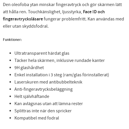
Den oleofoba ytan minskar fingeravtryck och gör skärmen lätt
att hålla ren. Touchkänslighet, ljusstyrka,
Face ID och
fingeravtrycksläsare
fungerar problemfritt. Kan användas med
eller utan skyddsfodral.
Funktioner:
Ultratransparent härdat glas
Täcker hela skärmen, inklusive rundade kanter
9H glashårdhet
Enkel installation i 3 steg (ram/glas förinstallerat)
Laserskuren med antibubbelteknik
Anti-fingeravtrycksbeläggning
Helt självhäftande
Kan avlägsnas utan att lämna rester
Splittras inte när den spricker
Kompatibel med fodral