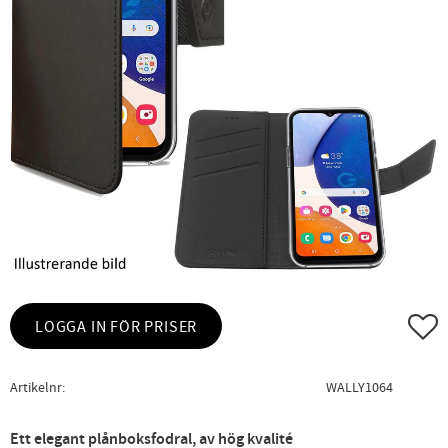
Lägg ti
LOGGA IN FÖR PRISER
Artikelnr
WALLY1064
Ett elegant plånboksfodral, av hög kvalité