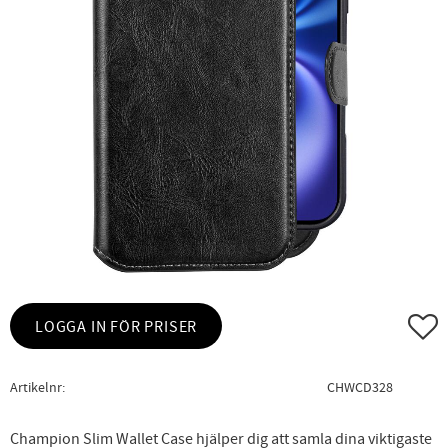
Lägg ti
LOGGA IN FÖR PRISER
Artikelnr
CHWCD328
Champion Slim Wallet Case hjälper dig att samla dina viktigaste