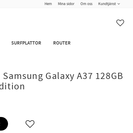
Hem
Mina sidor
Om oss
Kundtjänst
FAVO
SURFPLATTOR
ROUTER
n Samsung Galaxy A37 128GB
dition
Lägg till i favoriter
R