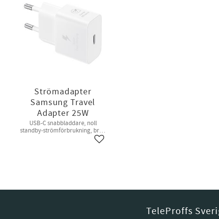
Strömadapter
Samsung Travel
Adapter 25W
USB-C snabbladdare, noll
standby-strömförbrukning, bred
kompatibilitet, utan kabel
Lägg till i favoriter
TeleProffs Sver