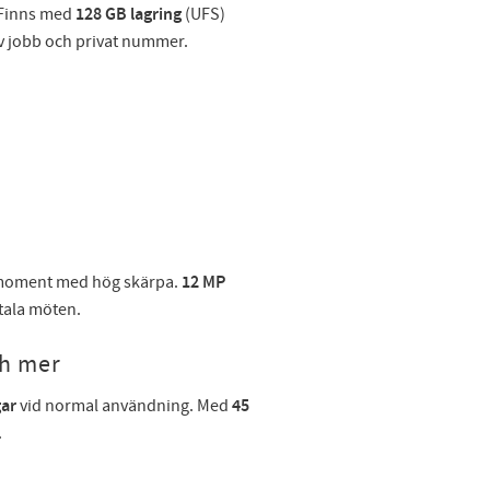
. Finns med
128 GB lagring
(UFS)
av jobb och privat nummer.
tsmoment med hög skärpa.
12 MP
tala möten.
ch mer
gar
vid normal användning. Med
45
.