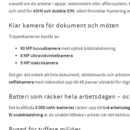
oavsett om du arbetar i appar, videomöten eller affärssystem
och stöd för
eSIM och dubbla SIM
, vilket förenklar hantering 
Klar kamera för dokument och möten
Trippelkameran består av:
50 MP huvudkamera
med optisk bildstabilisering
8 MP ultravidvinkelkamera
5 MP makrokamera
Det gör det enkelt att fota dokument, whiteboards och arbe
selfiekamera
med videostöd upp till 4K passar utmärkt för digi
Batteri som räcker hela arbetsdagen – o
Det kraftfulla
5 000 mAh‑batteriet
räcker upp till
två arbetsda
W snabbladdning
är du snabbt tillbaka i arbete när det behövs
Byggd för tuffare miljöer