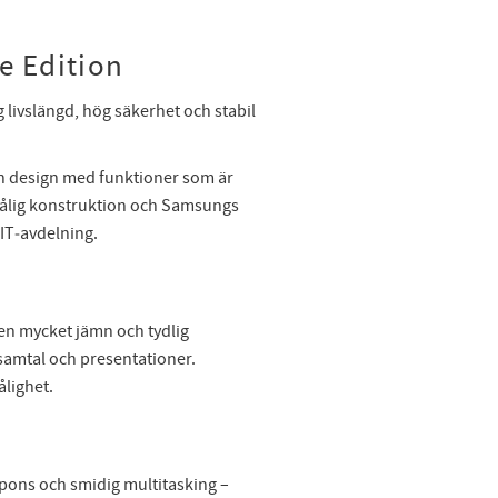
e Edition
g livslängd, hög säkerhet och stabil
n design med funktioner som är
 tålig konstruktion och Samsungs
 IT‑avdelning.
en mycket jämn och tydlig
osamtal och presentationer.
ålighet.
pons och smidig multitasking –