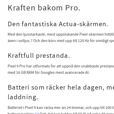
Kraften bakom Pro.
Den fantastiska Actua-skärmen.
Med den ljusstarkaste, mest uppslukande Pixel-skärmen hittills
även i solljus.
7
Och den körs med upp till 120 Hz för smidigt sp
Kraftfull prestanda.
Pixel 9 Pro har utformats för att uppnå den snabbaste presta
med 16 GB RAM för Googles mest avancerade AI.
Batteri som räcker hela dagen, 
laddning.
Batteriet i Pixel 9 kan räcka mer än 24 timmar, och upp till 100
batterisparläge.
12
Och det kan laddas till 55 % på cirka 30 minu