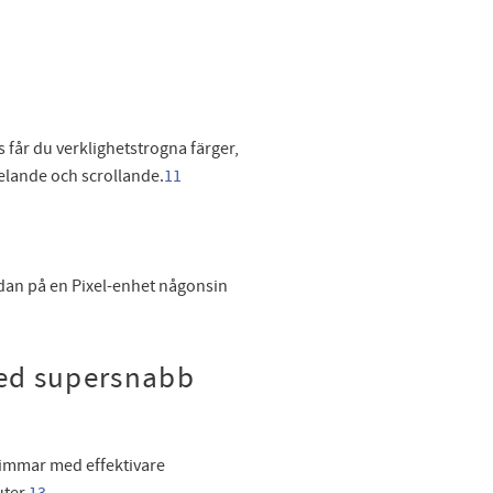
 får du verklighetstrogna färger,
elande och scrollande.
11
ndan på en Pixel-enhet någonsin
med supersnabb
 timmar med effektivare
ter.
13