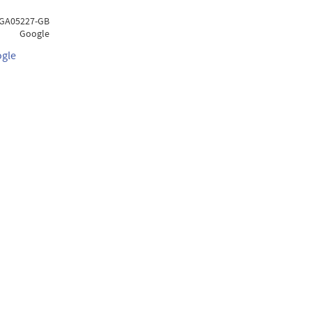
GA05227-GB
Google
ogle