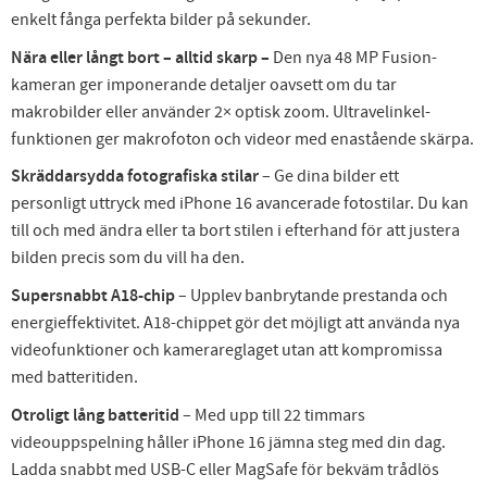
enkelt fånga perfekta bilder på sekunder.
Nära eller långt bort – alltid skarp
–
Den nya 48 MP Fusion-
kameran ger imponerande detaljer oavsett om du tar
makrobilder eller använder 2× optisk zoom. Ultravelinkel-
funktionen ger makrofoton och videor med enastående skärpa.
Skräddarsydda fotografiska stilar
– Ge dina bilder ett
personligt uttryck med iPhone 16 avancerade fotostilar. Du kan
till och med ändra eller ta bort stilen i efterhand för att justera
bilden precis som du vill ha den.
Supersnabbt A18-chip
– Upplev banbrytande prestanda och
energieffektivitet. A18-chippet gör det möjligt att använda nya
videofunktioner och kamerareglaget utan att kompromissa
med batteritiden.
Otroligt lång batteritid
– Med upp till 22 timmars
videouppspelning håller iPhone 16 jämna steg med din dag.
Ladda snabbt med USB-C eller MagSafe för bekväm trådlös