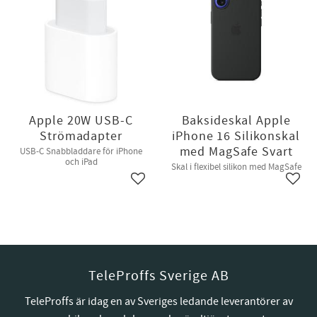
Apple 20W USB-C
Baksideskal Apple
Strömadapter
iPhone 16 Silikonskal
med MagSafe Svart
USB-C Snabbladdare för iPhone
och iPad
Skal i flexibel silikon med MagSafe
Lägg till i favoriter
Lägg t
TeleProffs Sverige AB
TeleProffs är idag en av Sveriges ledande leverantörer av