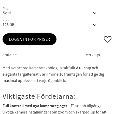
Färg
Minne
Lägg ti
LOGGA IN FÖR PRISER
Artikelnr
MYE73QN
Med avancerad kamerateknologi, kraftfullt A18-chip och
eleganta färgalternativ är iPhone 16 framtagen för att ge dig
maximal upplevelse i varje ögonblick.
Viktigaste Fördelarna:
Full kontroll med nya kamerareglaget
– Få snabb tillgång till
viktiga kamerainställningar som zoom och skärpedjup för att