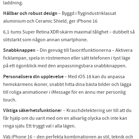
laddning.
Hållbar och robust design
– Byggd i flygindustriklassat
aluminium och Ceramic Shield, ger iPhone 16
6,1-tums Super Retina XDR-skärm maximal tålighet – dubbelt så
slitstarkt som någon annan smartphone.
Snabbknappen
– Din genväg till favoritfunktionerna – Aktivera
ficklampan, spela in röstmemon eller sätt telefonen i tyst läge
på ett ögonblick med den anpassningsbara snabbknappen.
Personalisera din upplevelse
– Med iOS 18 kan du anpassa
hemskärmens ikoner, snabbt hitta dina bästa bilder och lägga
till roliga animationer i iMessage för en ännu mer personlig
touch.
Viktiga säkerhetsfunktione
r – Kraschdetektering ser till att du
får hjälp om du varit med om en allvarlig olycka och inte kan
ringa själv. Ett tryggt val i alla lägen.
Välj iPhone 16 – den perfekta kombinationen av stil, teknik och