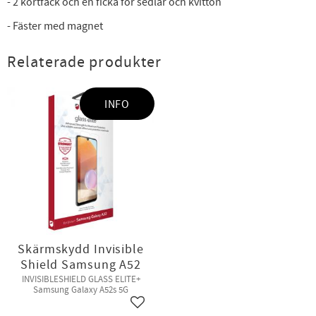
- 2 kortfack och en ficka för sedlar och kvitton
- Fäster med magnet
Relaterade produkter
INFO
Skärmskydd Invisible
Shield Samsung A52
INVISIBLESHIELD GLASS ELITE+
Samsung Galaxy A52s 5G
Lägg till i favoriter