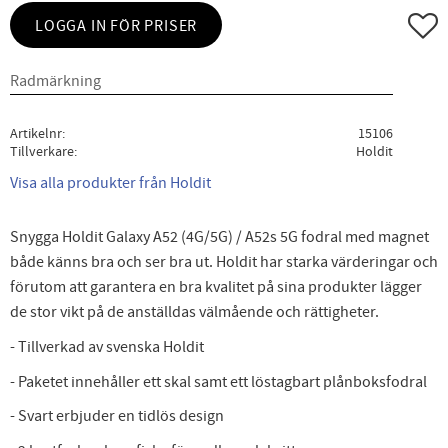
Lägg ti
LOGGA IN FÖR PRISER
Artikelnr
15106
Tillverkare
Holdit
Visa alla produkter från Holdit
Snygga Holdit Galaxy A52 (4G/5G) / A52s 5G fodral med magnet
både känns bra och ser bra ut. Holdit har starka värderingar och
förutom att garantera en bra kvalitet på sina produkter lägger
de stor vikt på de anställdas välmående och rättigheter.
- Tillverkad av svenska Holdit
- Paketet innehåller ett skal samt ett löstagbart plånboksfodral
- Svart erbjuder en tidlös design