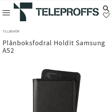
Meny
F
TILLBEHÖR
Plånboksfodral Holdit Samsung
A52