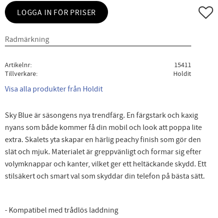
Lägg ti
LOGGA IN FÖR PRISER
Artikelnr
15411
Tillverkare
Holdit
Visa alla produkter från Holdit
Sky Blue är säsongens nya trendfärg. En färgstark och kaxig
nyans som både kommer få din mobil och look att poppa lite
extra. Skalets yta skapar en härlig peachy finish som gör den
slät och mjuk. Materialet är greppvänligt och formar sig efter
volymknappar och kanter, vilket ger ett heltäckande skydd. Ett
stilsäkert och smart val som skyddar din telefon på bästa sätt.
- Kompatibel med trådlös laddning