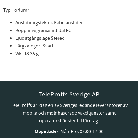
Typ Hörlurar
Anslutningsteknik Kabelansluten
Kopplingsgränssnitt USB-C
Ljudutgångsläge Stereo
Färgkategori Svart
Vikt 18.35 g
TeleProffs Sverige AB
TeleProffs är idag en av Sveriges ledande leverantörer av
mobila och molnbaserade växeltjänster samt
operatörstjänster till företag.
Öppettider:
Mån-Fre: 08.00-17.00