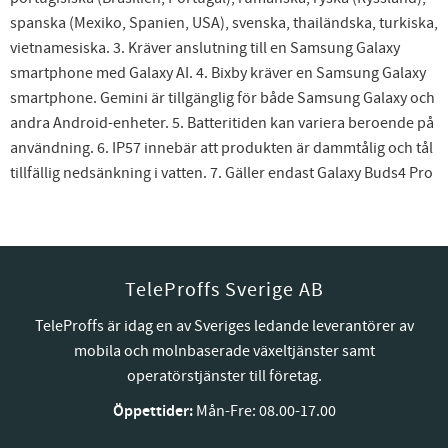
spanska (Mexiko, Spanien, USA), svenska, thailändska, turkiska,
vietnamesiska. 3. Kräver anslutning till en Samsung Galaxy
smartphone med Galaxy AI. 4. Bixby kräver en Samsung Galaxy
smartphone. Gemini är tillgänglig för både Samsung Galaxy och
andra Android-enheter. 5. Batteritiden kan variera beroende på
användning. 6. IP57 innebär att produkten är dammtålig och tål
tillfällig nedsänkning i vatten. 7. Gäller endast Galaxy Buds4 Pro
TeleProffs Sverige AB
TeleProffs är idag en av Sveriges ledande leverantörer av
mobila och molnbaserade växeltjänster samt
operatörstjänster till företag.
Öppettider:
Mån-Fre: 08.00-17.00