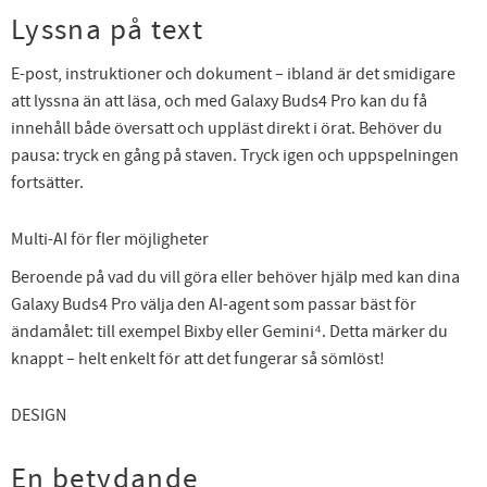
Lyssna på text
E-post, instruktioner och dokument – ibland är det smidigare
att lyssna än att läsa, och med Galaxy Buds4 Pro kan du få
innehåll både översatt och uppläst direkt i örat. Behöver du
pausa: tryck en gång på staven. Tryck igen och uppspelningen
fortsätter.
Multi-AI för fler möjligheter
Beroende på vad du vill göra eller behöver hjälp med kan dina
Galaxy Buds4 Pro välja den AI-agent som passar bäst för
ändamålet: till exempel Bixby eller Gemini⁴. Detta märker du
knappt – helt enkelt för att det fungerar så sömlöst!
DESIGN
En betydande