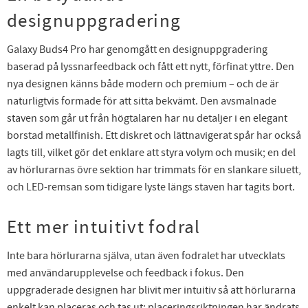
designuppgradering
Galaxy Buds4 Pro har genomgått en designuppgradering
baserad på lyssnarfeedback och fått ett nytt, förfinat yttre. Den
nya designen känns både modern och premium – och de är
naturligtvis formade för att sitta bekvämt. Den avsmalnade
staven som går ut från högtalaren har nu detaljer i en elegant
borstad metallfinish. Ett diskret och lättnavigerat spår har också
lagts till, vilket gör det enklare att styra volym och musik; en del
av hörlurarnas övre sektion har trimmats för en slankare siluett,
och LED-remsan som tidigare lyste längs staven har tagits bort.
Ett mer intuitivt fodral
Inte bara hörlurarna själva, utan även fodralet har utvecklats
med användarupplevelse och feedback i fokus. Den
uppgraderade designen har blivit mer intuitiv så att hörlurarna
enkelt kan placeras och tas ut; placeringsriktningen har ändrats