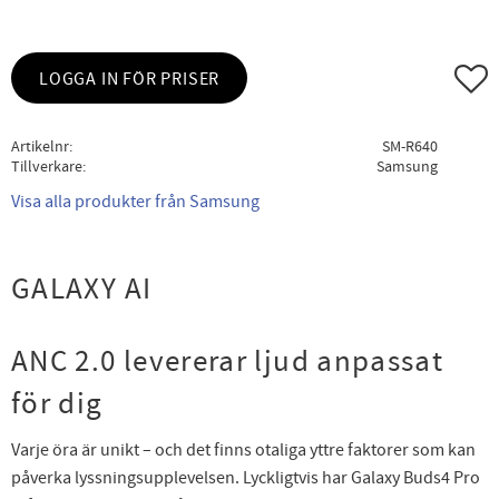
Lägg ti
LOGGA IN FÖR PRISER
Artikelnr
SM-R640
Tillverkare
Samsung
Visa alla produkter från Samsung
GALAXY AI
ANC 2.0 levererar ljud anpassat
för dig
Varje öra är unikt – och det finns otaliga yttre faktorer som kan
påverka lyssningsupplevelsen. Lyckligtvis har Galaxy Buds4 Pro