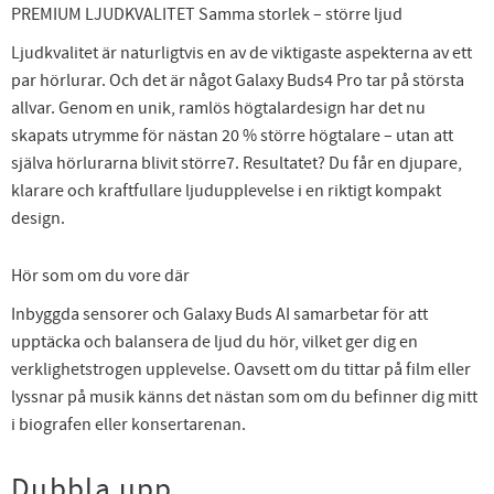
PREMIUM LJUDKVALITET Samma storlek – större ljud
Ljudkvalitet är naturligtvis en av de viktigaste aspekterna av ett
par hörlurar. Och det är något Galaxy Buds4 Pro tar på största
allvar. Genom en unik, ramlös högtalardesign har det nu
skapats utrymme för nästan 20 % större högtalare – utan att
själva hörlurarna blivit större7. Resultatet? Du får en djupare,
klarare och kraftfullare ljudupplevelse i en riktigt kompakt
design.
Hör som om du vore där
Inbyggda sensorer och Galaxy Buds AI samarbetar för att
upptäcka och balansera de ljud du hör, vilket ger dig en
verklighetstrogen upplevelse. Oavsett om du tittar på film eller
lyssnar på musik känns det nästan som om du befinner dig mitt
i biografen eller konsertarenan.
Dubbla upp