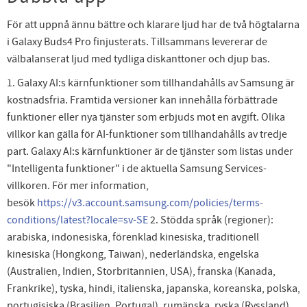
För att uppnå ännu bättre och klarare ljud har de två högtalarna
i Galaxy Buds4 Pro finjusterats. Tillsammans levererar de
välbalanserat ljud med tydliga diskanttoner och djup bas.
1. Galaxy AI:s kärnfunktioner som tillhandahålls av Samsung är
kostnadsfria. Framtida versioner kan innehålla förbättrade
funktioner eller nya tjänster som erbjuds mot en avgift. Olika
villkor kan gälla för AI-funktioner som tillhandahålls av tredje
part. Galaxy AI:s kärnfunktioner är de tjänster som listas under
"Intelligenta funktioner" i de aktuella Samsung Services-
villkoren. För mer information,
besök
https://v3.account.samsung.com/policies/terms-
conditions/latest?locale=sv-SE
2. Stödda språk (regioner):
arabiska, indonesiska, förenklad kinesiska, traditionell
kinesiska (Hongkong, Taiwan), nederländska, engelska
(Australien, Indien, Storbritannien, USA), franska (Kanada,
Frankrike), tyska, hindi, italienska, japanska, koreanska, polska,
portugisiska (Brasilien, Portugal), rumänska, ryska (Ryssland),