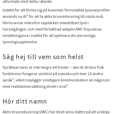
utformats med detta i åtanke.
Istället för att förlita sig på tusentals förinställda lyssnarprofiler
används nu AI¹ för att ta aktiv brusreducering till nästa nivå.
Hörlurarnas mikrofon upptäcker omedelbart ljud i
hörselgången, och med förbättrad adaptiv ANC finjusteras
inställningarna i realtid för att optimera din personliga
lyssningsupplevelse.
Säg hej till vem som helst
Språkbarriärer är inte längre ett hinder – den AI-drivna Tolk-
funktionen fungerar sömlöst på svenska och över 15 andra
språk², vilket möjliggör smidigare kommunikation än någonsin
med realtidsöversättning direkt i örat³.
Hör ditt namn
Aktiv brusreducering (ANC) har blivit ännu bättre på att urskilja