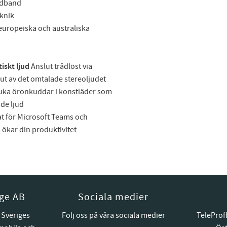
vudband
knik
europeiska och australiska
iskt ljud
Anslut trådlöst via
njut av det omtalade stereoljudet
uka öronkuddar i konstläder som
de ljud
at för Microsoft Teams och
ökar din produktivitet
ige AB
Sociala medier
 Sveriges
Följ oss på våra sociala medier
TeleProf