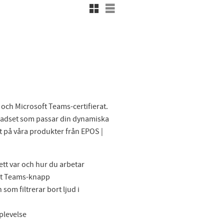
Rutnätsvy
Listvy
och Microsoft Teams-certifierat.
 headset som passar din dynamiska
t på våra produkter från EPOS |
sett var och hur du arbetar
ft Teams-knapp
m filtrerar bort ljud i
plevelse