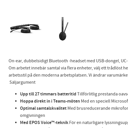
On-ear, dubbelsidigt Bluetooth -headset med USB-dongel, UC- 
Om arbetet innebär samtal via flera enheter, välj ett trådlöst
arbetsstil på den moderna arbetsplatsen. Vi ändrar varumärke
Säljargument
Upp till 27 timmars batteritid
Tillförlitlig prestanda oav
Hoppa direkt in i Teams-möten
Med en speciell Microso
Optimal samtalskvalitet
Med brusreducerande mikrofon so
omgivningen
Med EPOS Voice™-teknik
För en naturligare lyssningsup