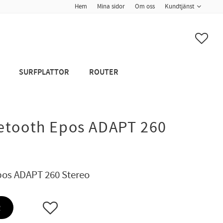
Hem
Mina sidor
Om oss
Kundtjänst
FAVO
SURFPLATTOR
ROUTER
etooth Epos ADAPT 260
pos ADAPT 260 Stereo
Lägg till i favoriter
R