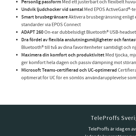
Personlig passform
Med ett justerbart och flexibelt hu
Undvik ljudchocker vid samtal
Med EPOS ActiveGard®-te
Smart brusbegränsare
Aktivera brusbegränsning enligt 
standarder via EPOS Connect
ADAPT 260
On-ear dubbelsidigt Bluetooth® USB-headset
Dra fördel av flexibla anslutningsmöjligheter och fantast
Bluetooth® till två av dina favoritenheter samtidigt och 
Maximera din komfort och produktivitet
Med tjocka, mj
ger komfort hela dagen och passiv dämpning mot störan
Microsoft Teams-certifierad och UC-optimerad
Certifier
optimerat för UC för en sömlös användarupplevelse som 
TeleProffs Sver
TeleProffs är idag en av