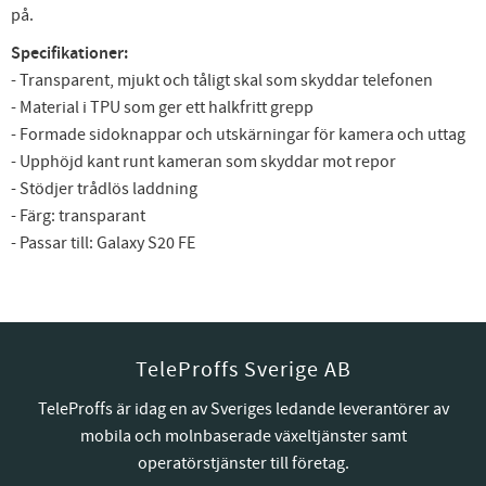
på.
Specifikationer:
- Transparent, mjukt och tåligt skal som skyddar telefonen
- Material i TPU som ger ett halkfritt grepp
- Formade sidoknappar och utskärningar för kamera och uttag
- Upphöjd kant runt kameran som skyddar mot repor
- Stödjer trådlös laddning
- Färg: transparant
- Passar till: Galaxy S20 FE
TeleProffs Sverige AB
TeleProffs är idag en av Sveriges ledande leverantörer av
mobila och molnbaserade växeltjänster samt
operatörstjänster till företag.