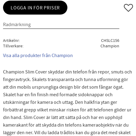
Lägg ti
LOGGA IN FÖR PRISER
Artikelnr
CHSLC156
Tillverkare
Champion
Visa alla produkter från Champion
Champion Slim Cover skyddar din telefon från repor, smuts och
fingeravtryck. Skalets transparanta och tunna utformning gör
att din mobils ursprungliga design blir det som fångar ögat.
Skalet har en fin finish med formade sidoknappar och
utskärningar för kamera och uttag. Den halkfria ytan ger
förbättrat grepp vilket minskar risken för att telefonen glider ur
din hand. Slim Cover är lätt att sätta på och har en upphöjd
kamerakant för att skydda din telefons kameraobjektiv när du
lägger den ner. Vill du ladda trådlös kan du göra det med skalet